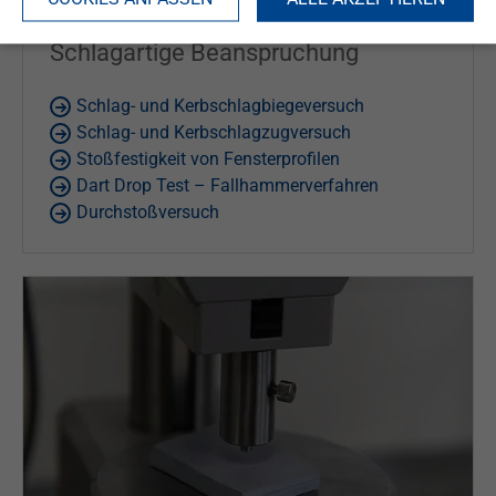
Schlagartige Beanspruchung
Schlag- und Kerbschlagbiegeversuch
Schlag- und Kerbschlagzugversuch
Stoßfestigkeit von Fensterprofilen
Dart Drop Test – Fallhammerverfahren
Durchstoßversuch