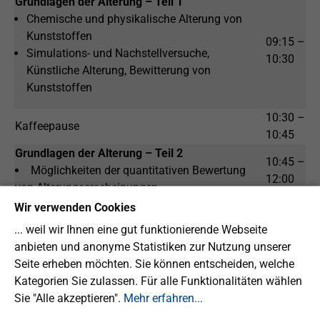
Grundlagen der Alterung – Teil 1
Chemische und physikalische Alterung von
Kunststoffen
09:15 –
Simulations- und Nachstellversuche,
10:30
Künstliche Alterung, Bewitterung von
Kunststoffen
10:30 –
Kaffeepause
10:45
Grundlagen der Alterung – Teil 2
10:45 –
Möglichkeiten der quantitativen Bewertung
12:00
von Alterungserscheinungen
12:00 –
Wir verwenden Cookies
Mittagspause
12:30
... weil wir Ihnen eine gut funktionierende Webseite
Praxis
anbieten und anonyme Statistiken zur Nutzung unserer
12:30 –
Experimentelle Charakterisierung des
Seite erheben möchten. Sie können entscheiden, welche
16:00
Alterungsverhaltens von Thermoplasten
Kategorien Sie zulassen. Für alle Funktionalitäten wählen
16:00 –
Sie "Alle akzeptieren".
Mehr erfahren...
Abschlussgespräch
16:45