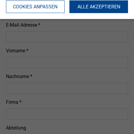
COOKIES ANPASSEN
ALLE AKZEPTIEREN
Jetzt zum Seminar anmelden
E-Mail Adresse
*
Vorname
*
Nachname
*
Firma
*
Abteilung