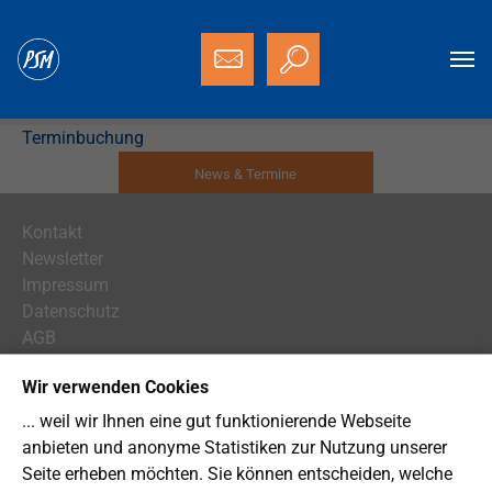
Zum Hauptinhalt springen
Sie sind hier:
Startseite
Terminbuchung
Terminbuchung
News & Termine
Kontakt
Newsletter
Impressum
Datenschutz
AGB
Cookie-Einstellungen
Wir verwenden Cookies
Deutsch
... weil wir Ihnen eine gut funktionierende Webseite
English
anbieten und anonyme Statistiken zur Nutzung unserer
Seite erheben möchten. Sie können entscheiden, welche