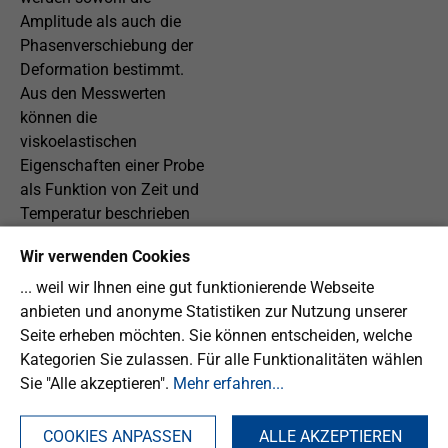
Amplitude als auch die
Phasenverschiebung der
Deformation bestimmt.
Aus den Messwerten
können die
viskoelastischen
Eigenschaften einer Probe
als Funktion von Zeit und
Temperatur beschrieben
werden. Ermittelt werden
Wir verwenden Cookies
u. a. der Speichermodul
E‘, der Verlustmodul E‘‘
... weil wir Ihnen eine gut funktionierende Webseite
sowie die mechanische
anbieten und anonyme Statistiken zur Nutzung unserer
Dämpfung bzw. der
Seite erheben möchten. Sie können entscheiden, welche
mechanische
Kategorien Sie zulassen. Für alle Funktionalitäten wählen
Verlustfaktor tan δ als
Sie "Alle akzeptieren".
Mehr erfahren...
Funktion der Temperatur
oder der Frequenz.
COOKIES ANPASSEN
ALLE AKZEPTIEREN