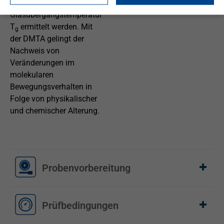
Ebenso kann die
Glasübergangstemperatur
T
ermittelt werden. Mit
g
der DMTA gelingt der
Nachweis von
Veränderungen im
molekularen
Bewegungsverhalten in
Folge von physikalischer
und chemischer Alterung.
Probenvorbereitung
Prüfbedingungen