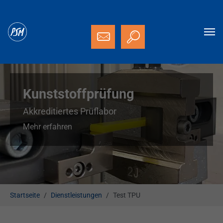
Zum Hauptinhalt springen
Weiterbildung
Seminar B1 Crashkurs Kunststoffprüfung
Mehr erfahren
Sie sind hier:
Startseite
Dienstleistungen
Test TPU