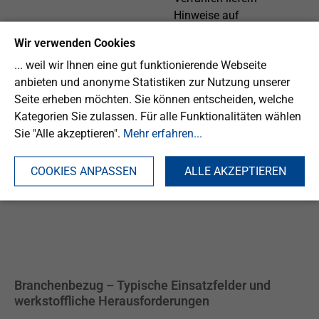
Hinweise auf
Hydrolyseprodukte oder
Wir verwenden Cookies
chemische
... weil wir Ihnen eine gut funktionierende Webseite
Veränderungen im
anbieten und anonyme Statistiken zur Nutzung unserer
Urethansegment.
Seite erheben möchten. Sie können entscheiden, welche
Mechanische Prüfungen
Kategorien Sie zulassen. Für alle Funktionalitäten wählen
unter statischer und
Sie "Alle akzeptieren".
Mehr erfahren...
zyklischer Belastung
zeigen Veränderungen im
Elastizitäts- und
COOKIES ANPASSEN
ALLE AKZEPTIEREN
Rückstellverhalten.
Branchenbezug – Typische Einsatzfelder und
werkstoffliche Herausforderungen